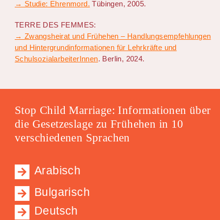
→ Studie: Ehrenmord.
Tübingen, 2005.
TERRE DES FEMMES:
→ Zwangsheirat und Frühehen – Handlungsempfehlungen
und Hintergrundinformationen für Lehrkräfte und
SchulsozialarbeiterInnen
. Berlin, 2024.
Stop Child Marriage: Informationen über
die Gesetzeslage zu Frühehen in 10
verschiedenen Sprachen
Arabisch
Bulgarisch
Deutsch