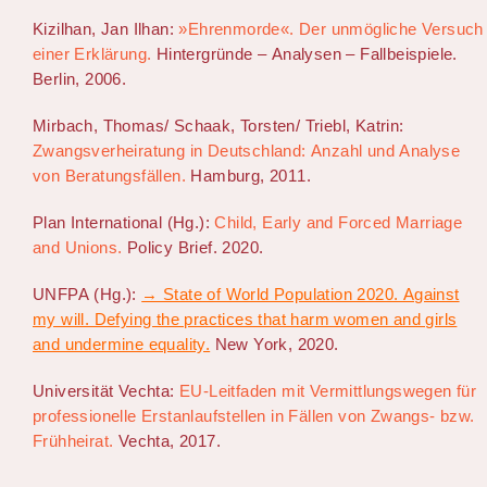
Kizilhan, Jan Ilhan:
»Ehrenmorde«. Der unmögliche Versuch
einer Erklärung.
Hintergründe – Analysen – Fallbeispiele.
Berlin, 2006.
Mirbach, Thomas/ Schaak, Torsten/ Triebl, Katrin:
Zwangsverheiratung in Deutschland: Anzahl und Analyse
von Beratungsfällen.
Hamburg, 2011.
Plan International (Hg.):
Child, Early and Forced Marriage
and Unions.
Policy Brief. 2020.
UNFPA (Hg.):
→ State of World Population 2020. Against
my will. Defying the practices that harm women and girls
and undermine equality.
New York, 2020.
Universität Vechta:
EU-Leitfaden mit Vermittlungswegen für
professionelle Erstanlaufstellen in Fällen von Zwangs- bzw.
Frühheirat.
Vechta, 2017.