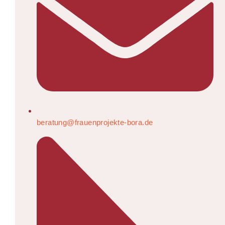
beratung@frauenprojekte-bora.de