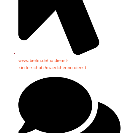
www.berlin.de/notdienst-
kinderschutz/maedchennotdienst