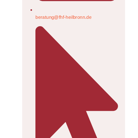
beratung@fhf-heilbronn.de