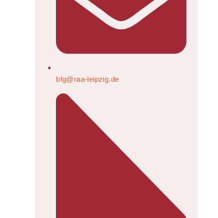
bfg@raa-leipzig.de