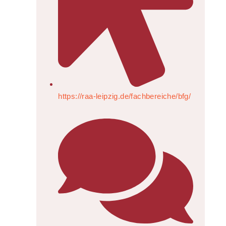
https://raa-leipzig.de/fachbereiche/bfg/